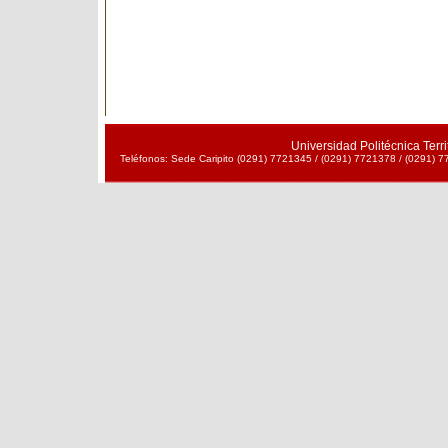
Universidad Politécnica Terr
Teléfonos: Sede Caripito (0291) 7721345 / (0291) 7721378 / (0291) 