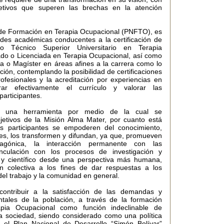
etivos que superen las brechas en la atención
de Formación en Terapia Ocupacional (PNFTO), es
ades académicas conducentes a la certificación de
o Técnico Superior Universitario en Terapia
ado o Licenciada en Terapia Ocupacional, así como
ta o Magíster en áreas afines a la carrera como lo
ción, contemplando la posibilidad de certificaciones
ofesionales y la acreditación por experiencias en
rar efectivamente el currículo y valorar las
participantes.
 una herramienta por medio de la cual se
bjetivos de la Misión Alma Mater, por cuanto está
s participantes se empoderen del conocimiento,
s, los transformen y difundan, ya que, promueven
otagónica, la interacción permanente con las
nculación con los procesos de investigación y
o y científico desde una perspectiva más humana,
 colectiva a los fines de dar respuestas a los
el trabajo y la comunidad en general.
ontribuir a la satisfacción de las demandas y
tales de la población, a través de la formación
apia Ocupacional como función indeclinable de
a sociedad, siendo considerado como una política
 el Plan Nacional de Desarrollo “Simón Bolívar”