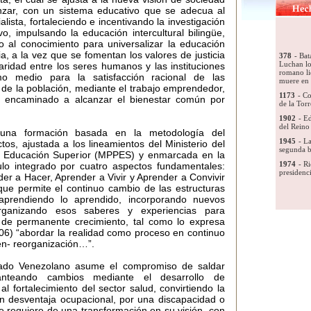
nzar, con un sistema educativo que se adecua al
lista, fortaleciendo e incentivando la investigación
o, impulsando la educación intercultural bilingüe,
o al conocimiento para universalizar la educación
ia, a la vez que se fomentan los valores de justicia
daridad entre los seres humanos y las instituciones
o medio para la satisfacción racional de las
e la población, mediante el trabajo emprendedor,
o, encaminado a alcanzar el bienestar común por
na formación basada en la metodología del
tos, ajustada a los lineamientos del Ministerio del
a Educación Superior (MPPES) y enmarcada en la
ulo integrado por cuatro aspectos fundamentales:
er a Hacer, Aprender a Vivir y Aprender a Convivir
e permite el continuo cambio de las estructuras
aprendiendo lo aprendido, incorporando nuevos
rganizando esos saberes y experiencias para
o de permanente crecimiento, tal como lo expresa
06) “abordar la realidad como proceso en continuo
n- reorganización…”.
stado Venezolano asume el compromiso de saldar
lanteando cambios mediante el desarrollo de
al fortalecimiento del sector salud, convirtiendo la
n desventaja ocupacional, por una discapacidad o
ue requiere de una transformación en su visión, con