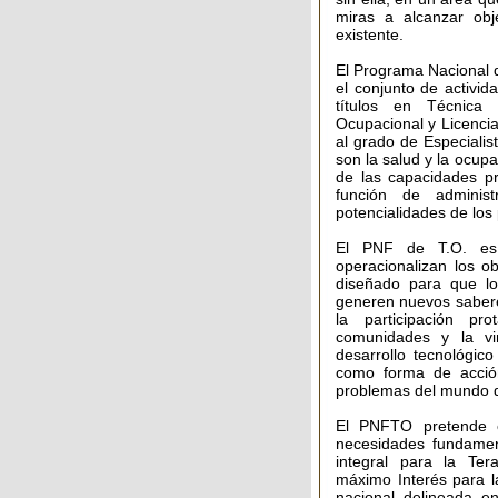
miras a alcanzar obj
existente.
El Programa Nacional 
el conjunto de activid
títulos en Técnica 
Ocupacional y Licenci
al grado de Especialis
son la salud y la ocupa
de las capacidades pr
función de administ
potencialidades de los 
El PNF de T.O. es
operacionalizan los o
diseñado para que lo
generen nuevos sabere
la participación pr
comunidades y la vi
desarrollo tecnológic
como forma de acción
problemas del mundo d
El PNFTO pretende c
necesidades fundamen
integral para la Ter
máximo Interés para l
nacional delineada en