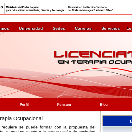
omos
Universidad
Sedes
Carreras
Servicios
Le
Perfil
Pensum
Blog
erapia Ocupacional
e requiere se puede formar con la propuesta del
, el cual se ajusta a la nueva visión de sociedad