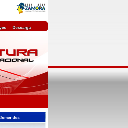
yes
Descarga
Efemerides